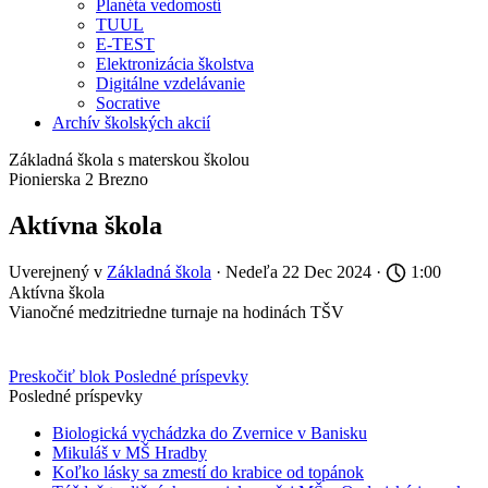
Planéta vedomostí
TUUL
E-TEST
Elektronizácia školstva
Digitálne vzdelávanie
Socrative
Archív školských akcií
Základná škola s materskou školou
Pionierska 2 Brezno
Aktívna škola
Uverejnený v
Základná škola
· Nedeľa 22 Dec 2024 ·
1:00
Aktívna škola
Vianočné medzitriedne turnaje na hodinách TŠV
Preskočiť blok Posledné príspevky
Posledné príspevky
Biologická vychádzka do Zvernice v Banisku
Mikuláš v MŠ Hradby
Koľko lásky sa zmestí do krabice od topánok