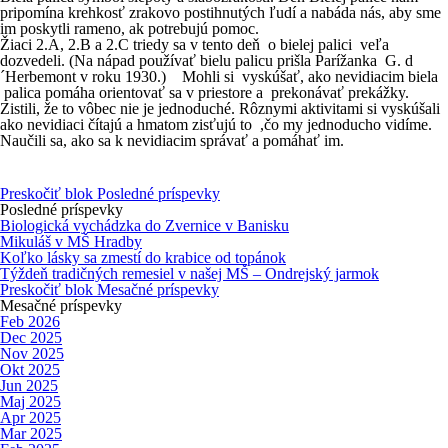
pripomína krehkosť zrakovo postihnutých ľudí a nabáda nás, aby sme
im poskytli rameno, ak potrebujú pomoc.
Žiaci 2.A, 2.B a 2.C triedy sa v tento deň o bielej palici veľa
dozvedeli. (Na nápad používať bielu palicu prišla Parížanka G. d
´Herbemont v roku 1930.) Mohli si vyskúšať, ako nevidiacim biela
palica pomáha orientovať sa v priestore a prekonávať prekážky.
Zistili, že to vôbec nie je jednoduché. Rôznymi aktivitami si vyskúšali
ako nevidiaci čítajú a hmatom zisťujú to ,čo my jednoducho vidíme.
Naučili sa
, ako sa k nevidiacim správať a pomáhať im.
Preskočiť blok Posledné príspevky
Posledné príspevky
Biologická vychádzka do Zvernice v Banisku
Mikuláš v MŠ Hradby
Koľko lásky sa zmestí do krabice od topánok
Týždeň tradičných remesiel v našej MŠ – Ondrejský jarmok
Preskočiť blok Mesačné príspevky
Mesačné príspevky
Feb 2026
Dec 2025
Nov 2025
Okt 2025
Jun 2025
Maj 2025
Apr 2025
Mar 2025