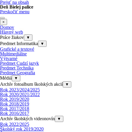
Prejsť na obsah
Deň Bielej palice
Preskočiť menu
×
Domov
Hlavný web
Práce žiakov
▼
Predmet Informatika
▼
Grafické a textové
Multimediálne
Výtvarné
Predmet Cudzí jazyk
Predmet Technika
Predmet Geografia
Médiá
▼
Archív fotoalbum školských akcií
▼
Rok 2023/2024/2025
Rok 2020/2021/2022
Rok 2019/2020
Rok 2018/2019
Rok 2017/2018
Rok 2016/2017
Archív školských videonovín
▼
Rok 2022/2025
Školský rok 2019/2020