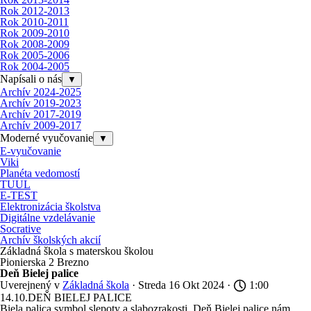
Rok 2012-2013
Rok 2010-2011
Rok 2009-2010
Rok 2008-2009
Rok 2005-2006
Rok 2004-2005
Napísali o nás
▼
Archív 2024-2025
Archív 2019-2023
Archív 2017-2019
Archív 2009-2017
Moderné vyučovanie
▼
E-vyučovanie
Viki
Planéta vedomostí
TUUL
E-TEST
Elektronizácia školstva
Digitálne vzdelávanie
Socrative
Archív školských akcií
Základná škola s materskou školou
Pionierska 2 Brezno
Deň Bielej palice
Uverejnený v
Základná škola
· Streda 16 Okt 2024 ·
1:00
14.10.DEŇ BIELEJ PALICE
Biela palica symbol slepoty a slabozrakosti. Deň Bielej palice nám