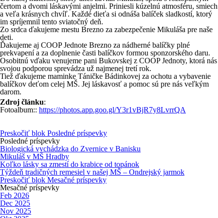
čertom a dvomi láskavými anjelmi. Priniesli kúzelnú atmosféru, smiech
a veľa krásnych chvíľ. Každé dieťa si odnáša balíček sladkostí, ktorý
im spríjemnil tento sviatočný deň.
Zo srdca ďakujeme mestu Brezno za zabezpečenie Mikuláša pre naše
deti.
Ďakujeme aj COOP Jednote Brezno za nádherné balíčky plné
prekvapení a za doplnenie časti balíčkov formou sponzorského daru.
Osobitnú vďaku venujeme pani Bukovskej z COOP Jednoty, ktorá nás
svojou podporou sprevádza už najmenej tretí rok.
Tiež ďakujeme maminke Táničke Bádinkovej za ochotu a vybavenie
balíčkov deťom celej MŠ. Jej láskavosť a pomoc sú pre nás veľkým
darom.
Zdroj článku
:
Fotoalbum::
https://photos.app.goo.gl/Y3r1vBjR7y8LvrrQA
Preskočiť blok Posledné príspevky
Posledné príspevky
Biologická vychádzka do Zvernice v Banisku
Mikuláš v MŠ Hradby
Koľko lásky sa zmestí do krabice od topánok
Týždeň tradičných remesiel v našej MŠ – Ondrejský jarmok
Preskočiť blok Mesačné príspevky
Mesačné príspevky
Feb 2026
Dec 2025
Nov 2025