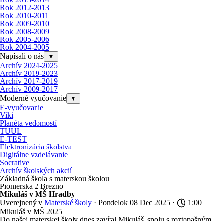
Rok 2012-2013
Rok 2010-2011
Rok 2009-2010
Rok 2008-2009
Rok 2005-2006
Rok 2004-2005
Napísali o nás
▼
Archív 2024-2025
Archív 2019-2023
Archív 2017-2019
Archív 2009-2017
Moderné vyučovanie
▼
E-vyučovanie
Viki
Planéta vedomostí
TUUL
E-TEST
Elektronizácia školstva
Digitálne vzdelávanie
Socrative
Archív školských akcií
Základná škola s materskou školou
Pionierska 2 Brezno
Mikuláš v MŠ Hradby
Uverejnený v
Materské školy
· Pondelok 08 Dec 2025 ·
1:00
Mikuláš v MŠ 2025
Do našej materskej školy dnes zavítal Mikuláš, spolu s roztopašným