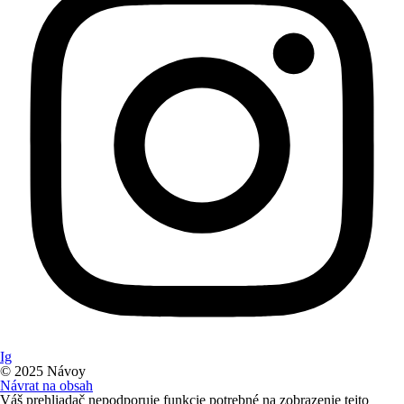
Ig
© 2025 Návoy
Návrat na obsah
Váš prehliadač nepodporuje funkcie potrebné na zobrazenie tejto