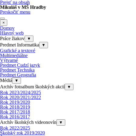
Prejsť na obsah
Mikuláš v MŠ Hradby
Preskočiť menu
×
Domov
Hlavný web
Práce žiakov
▼
Predmet Informatika
▼
Grafické a textové
Multimediálne
Výtvarné
Predmet Cudzí jazyk
Predmet Technika
Predmet Geografia
Médiá
▼
Archív fotoalbum školských akcií
▼
Rok 2023/2024/2025
Rok 2020/2021/2022
Rok 2019/2020
Rok 2018/2019
Rok 2017/2018
Rok 2016/2017
Archív školských videonovín
▼
Rok 2022/2025
Školský rok 2019/2020