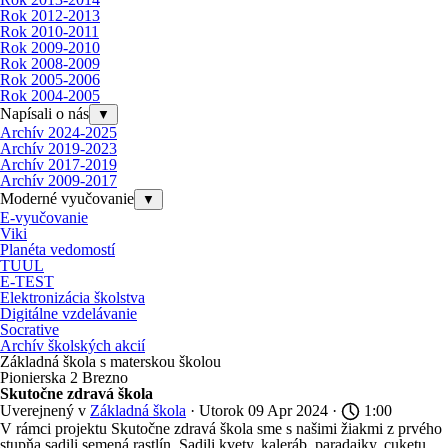
Rok 2012-2013
Rok 2010-2011
Rok 2009-2010
Rok 2008-2009
Rok 2005-2006
Rok 2004-2005
Napísali o nás
▼
Archív 2024-2025
Archív 2019-2023
Archív 2017-2019
Archív 2009-2017
Moderné vyučovanie
▼
E-vyučovanie
Viki
Planéta vedomostí
TUUL
E-TEST
Elektronizácia školstva
Digitálne vzdelávanie
Socrative
Archív školských akcií
Základná škola s materskou školou
Pionierska 2 Brezno
Skutočne zdravá škola
Uverejnený v
Základná škola
· Utorok 09 Apr 2024 ·
1:00
V rámci projektu Skutočne zdravá škola sme s našimi žiakmi z prvého
stupňa sadili semená rastlín. Sadili kvety, kaleráb, paradajky, cuketu,