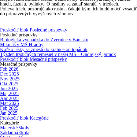
hrach, fazuľu, bylinky. O rastliny sa zatiaľ starajú v triedach.
Polievajú ich, pozorujú ako rastú a čakajú kým ich budú môcť vysadiť
do pripravených vyvýšených záhonov.
Preskočiť blok Posledné príspevky
Posledné príspevky
Biologická vychádzka do Zvernice v Banisku
Mikuláš v MŠ Hradby
Koľko lásky sa zmestí do krabice od topánok
Týždeň tradičných remesiel v našej MŠ – Ondrejský jarmok
Preskočiť blok Mesačné príspevky
Mesačné príspevky
Feb 2026
Dec 2025
Nov 2025
Okt 2025
Jun 2025
Maj 2025
Apr 2025
Mar 2025
Feb 2025
Jan 2025
Preskočiť blok Kategórie
Kategórie
Materské školy
Základná škola