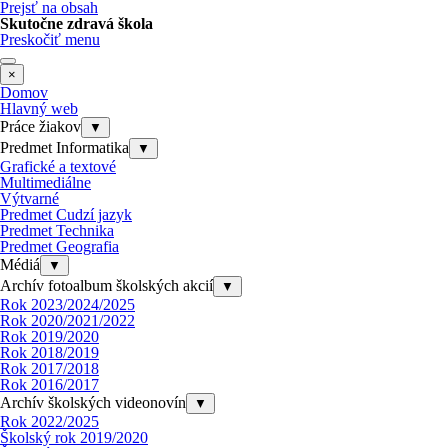
Prejsť na obsah
Skutočne zdravá škola
Preskočiť menu
×
Domov
Hlavný web
Práce žiakov
▼
Predmet Informatika
▼
Grafické a textové
Multimediálne
Výtvarné
Predmet Cudzí jazyk
Predmet Technika
Predmet Geografia
Médiá
▼
Archív fotoalbum školských akcií
▼
Rok 2023/2024/2025
Rok 2020/2021/2022
Rok 2019/2020
Rok 2018/2019
Rok 2017/2018
Rok 2016/2017
Archív školských videonovín
▼
Rok 2022/2025
Školský rok 2019/2020