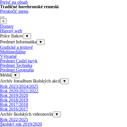
Prejsť na obsah
Tradičné horehronské remeslá
Preskočiť menu
×
Domov
Hlavný web
Práce žiakov
▼
Predmet Informatika
▼
Grafické a textové
Multimediálne
Výtvarné
Predmet Cudzí jazyk
Predmet Technika
Predmet Geografia
Médiá
▼
Archív fotoalbum školských akcií
▼
Rok 2023/2024/2025
Rok 2020/2021/2022
Rok 2019/2020
Rok 2018/2019
Rok 2017/2018
Rok 2016/2017
Archív školských videonovín
▼
Rok 2022/2025
Školský rok 2019/2020