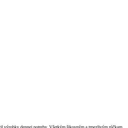
ovil výrobky dennej potreby. Všetkým šikovným a trpezlivým rúčkam