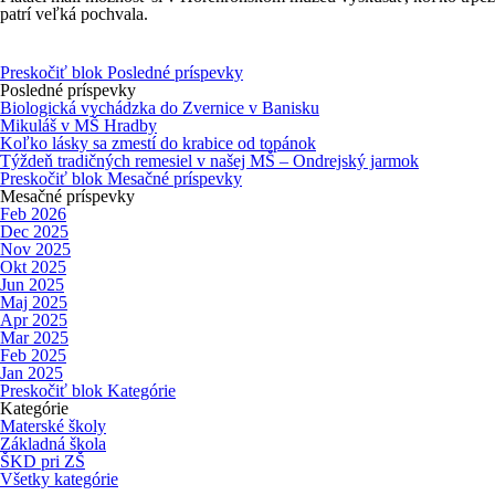
patrí veľká pochvala.
Preskočiť blok Posledné príspevky
Posledné príspevky
Biologická vychádzka do Zvernice v Banisku
Mikuláš v MŠ Hradby
Koľko lásky sa zmestí do krabice od topánok
Týždeň tradičných remesiel v našej MŠ – Ondrejský jarmok
Preskočiť blok Mesačné príspevky
Mesačné príspevky
Feb 2026
Dec 2025
Nov 2025
Okt 2025
Jun 2025
Maj 2025
Apr 2025
Mar 2025
Feb 2025
Jan 2025
Preskočiť blok Kategórie
Kategórie
Materské školy
Základná škola
ŠKD pri ZŠ
Všetky kategórie