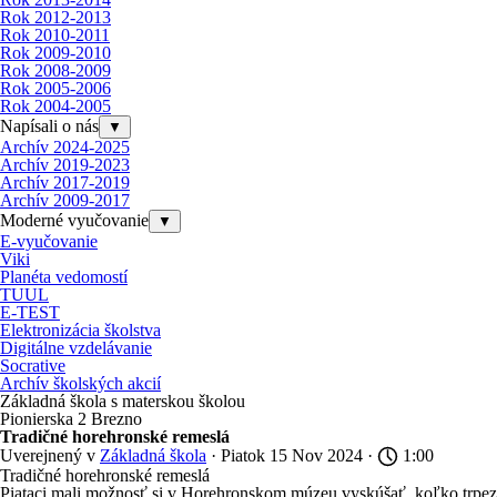
Rok 2012-2013
Rok 2010-2011
Rok 2009-2010
Rok 2008-2009
Rok 2005-2006
Rok 2004-2005
Napísali o nás
▼
Archív 2024-2025
Archív 2019-2023
Archív 2017-2019
Archív 2009-2017
Moderné vyučovanie
▼
E-vyučovanie
Viki
Planéta vedomostí
TUUL
E-TEST
Elektronizácia školstva
Digitálne vzdelávanie
Socrative
Archív školských akcií
Základná škola s materskou školou
Pionierska 2 Brezno
Tradičné horehronské remeslá
Uverejnený v
Základná škola
· Piatok 15 Nov 2024 ·
1:00
Tradičné horehronské remeslá
Piataci mali možnosť si v Horehronskom múzeu vyskúšať, koľko trpezli