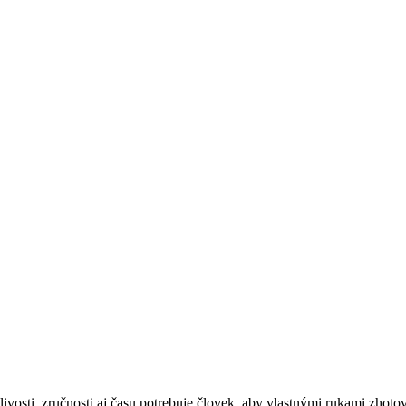
vosti, zručnosti aj času potrebuje človek, aby vlastnými rukami zhot