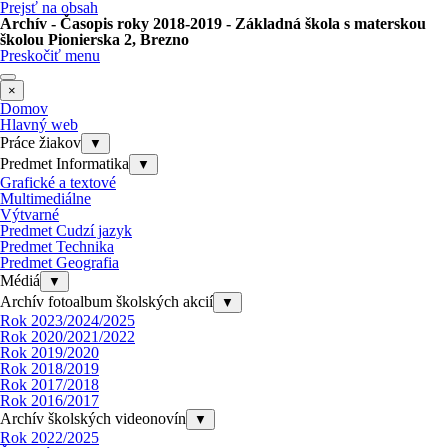
Prejsť na obsah
Archív - Časopis roky 2018-2019 - Základná škola s materskou
školou Pionierska 2, Brezno
Preskočiť menu
×
Domov
Hlavný web
Práce žiakov
▼
Predmet Informatika
▼
Grafické a textové
Multimediálne
Výtvarné
Predmet Cudzí jazyk
Predmet Technika
Predmet Geografia
Médiá
▼
Archív fotoalbum školských akcií
▼
Rok 2023/2024/2025
Rok 2020/2021/2022
Rok 2019/2020
Rok 2018/2019
Rok 2017/2018
Rok 2016/2017
Archív školských videonovín
▼
Rok 2022/2025