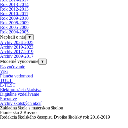
Rok 2013-2014
Rok 2012-2013
Rok 2010-2011
Rok 2009-2010
Rok 2008-2009
Rok 2005-2006
Rok 2004-2005
Napísali o nás
▼
Archív 2024-2025
Archív 2019-2023
Archív 2017-2019
Archív 2009-2017
Moderné vyučovanie
▼
E-vyučovanie
Viki
Planéta vedomostí
TUUL
E-TEST
Elektronizácia školstva
Digitálne vzdelávanie
Socrative
Archív školských akcií
Základná škola s materskou školou
Pionierska 2 Brezno
Redakcia školského časopisu Dvojka školský rok 2018-2019