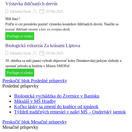
Výstavka ihličnatých drevín
Základná škola
20 Okt 2025
Milí žiaci !
Príďte si cez prestávku pozrieť výstavku konárikov ihličnatých drevín. Naučíte sa
poznať ihličnaté stromy a kry vo svojom okolí.
Prečítajte si všetko
Biologická exkurzia Za krásami Liptova
Základná škola
10 Okt 2025
10. októbra sa naši piataci vybrali objavovať krásy Demänovskej jaskyne slobody a
spoznať prírodu aj históriu v Múzeu SMOPaJ.
Prečítajte si všetko
Preskočiť blok Posledné príspevky
Posledné príspevky
Biologická vychádzka do Zvernice v Banisku
Mikuláš v MŠ Hradby
Koľko lásky sa zmestí do krabice od topánok
Týždeň tradičných remesiel v našej MŠ – Ondrejský jarmok
Preskočiť blok Mesačné príspevky
Mesačné príspevky