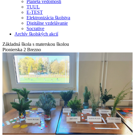
Planéta vedomostí
TUUL
E-TEST
Elektronizácia školstva
Digitálne vzdelávanie
Socrative
Archív školských akcií
Základná škola s materskou školou
Pionierska 2 Brezno