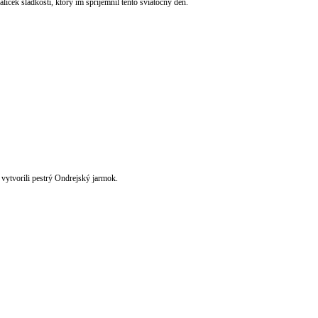
íček sladkostí, ktorý im spríjemnil tento sviatočný deň.
 vytvorili pestrý Ondrejský jarmok.