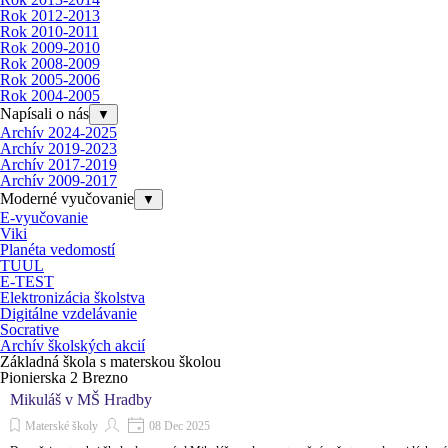
Rok 2012-2013
Rok 2010-2011
Rok 2009-2010
Rok 2008-2009
Rok 2005-2006
Rok 2004-2005
Napísali o nás
▼
Archív 2024-2025
Archív 2019-2023
Archív 2017-2019
Archív 2009-2017
Moderné vyučovanie
▼
E-vyučovanie
Viki
Planéta vedomostí
TUUL
E-TEST
Elektronizácia školstva
Digitálne vzdelávanie
Socrative
Archív školských akcií
Základná škola s materskou školou
Pionierska 2 Brezno
Mikuláš v MŠ Hradby
Materské školy
08 Dec 2025