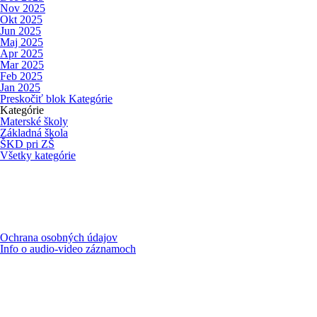
Nov 2025
Okt 2025
Jun 2025
Maj 2025
Apr 2025
Mar 2025
Feb 2025
Jan 2025
Preskočiť blok Kategórie
Kategórie
Materské školy
Základná škola
ŠKD pri ZŠ
Všetky kategórie
Ochrana osobných údajov
Info o audio-video záznamoch