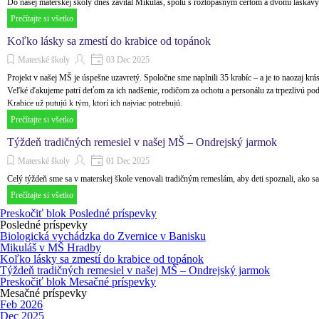
Do našej materskej školy dnes zavítal Mikuláš, spolu s roztopašným čertom a dvomi láskavými
Prečítajte si všetko
Koľko lásky sa zmestí do krabice od topánok
Materské školy
03 Dec 2025
Projekt v našej MŠ je úspešne uzavretý. Spoločne sme naplnili 35 krabíc – a je to naozaj kr
Veľké ďakujeme patrí deťom za ich nadšenie, rodičom za ochotu a personálu za trpezlivú po
Krabice už putujú k tým, ktorí ich najviac potrebujú.
Prečítajte si všetko
Týždeň tradičných remesiel v našej MŠ – Ondrejský jarmok
Materské školy
01 Dec 2025
Celý týždeň sme sa v materskej škole venovali tradičným remeslám, aby deti spoznali, ako sa
Prečítajte si všetko
Preskočiť blok Posledné príspevky
Posledné príspevky
Biologická vychádzka do Zvernice v Banisku
Mikuláš v MŠ Hradby
Koľko lásky sa zmestí do krabice od topánok
Týždeň tradičných remesiel v našej MŠ – Ondrejský jarmok
Preskočiť blok Mesačné príspevky
Mesačné príspevky
Feb 2026
Dec 2025