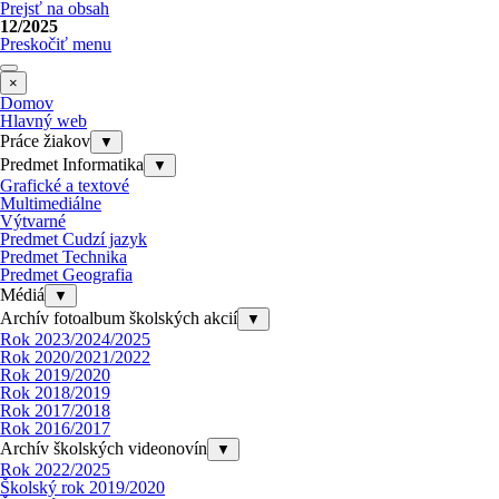
Prejsť na obsah
12/2025
Preskočiť menu
×
Domov
Hlavný web
Práce žiakov
▼
Predmet Informatika
▼
Grafické a textové
Multimediálne
Výtvarné
Predmet Cudzí jazyk
Predmet Technika
Predmet Geografia
Médiá
▼
Archív fotoalbum školských akcií
▼
Rok 2023/2024/2025
Rok 2020/2021/2022
Rok 2019/2020
Rok 2018/2019
Rok 2017/2018
Rok 2016/2017
Archív školských videonovín
▼
Rok 2022/2025
Školský rok 2019/2020