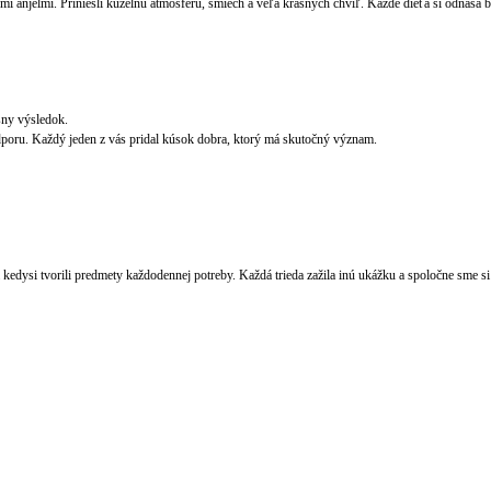
 anjelmi. Priniesli kúzelnú atmosféru, smiech a veľa krásnych chvíľ. Každé dieťa si odnáša bal
ásny výsledok.
dporu. Každý jeden z vás pridal kúsok dobra, ktorý má skutočný význam.
 kedysi tvorili predmety každodennej potreby. Každá trieda zažila inú ukážku a spoločne sme si