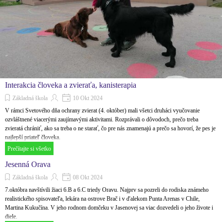
Interakcia človeka a zvieraťa, kanisterapia
Základná škola
10 Okt 2024
V rámci Svetového dňa ochrany zvierat (4. október) mali všetci druháci vyučovanie
ozvláštnené viacerými zaujímavými aktivitami. Rozprávali o dôvodoch, prečo treba
zvieratá chrániť, ako sa treba o ne starať, čo pre nás znamenajú a prečo sa hovorí, že pes je
najlepší priateľ človeka.
Prečítajte si všetko
Jesenná Orava
Základná škola
08 Okt 2024
7.októbra navštívili žiaci 6.B a 6.C triedy Oravu. Najprv sa pozreli do rodiska známeho
realistického spisovateľa, lekára na ostrove Brač i v ďalekom Punta Arenas v Chile,
Martina Kukučína. V jeho rodnom domčeku v Jasenovej sa viac dozvedeli o jeho živote i
diele.