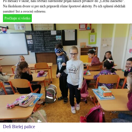
Po mesiaci v škole, naši štvrtáci slávnostne prijali našich prvákov do „Cechu žiackeho“.
Na školskom dvore si pre nich pripravili rôzne športové aktivity. Po ich splnení obdržali
pamätný list a ovocnú odmenu.
Prečítajte si všetko
Deň Bielej palice