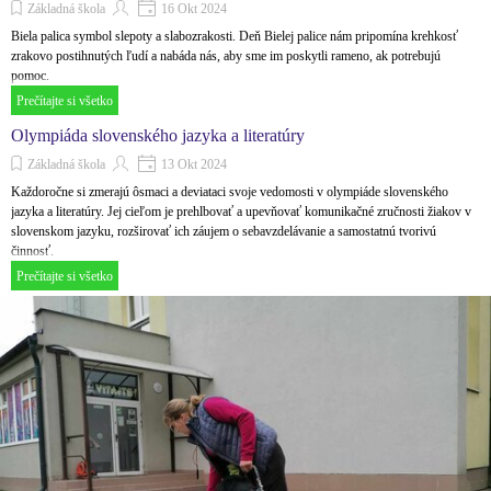
Základná škola
16 Okt 2024
Biela palica symbol slepoty a slabozrakosti. Deň Bielej palice nám pripomína krehkosť
zrakovo postihnutých ľudí a nabáda nás, aby sme im poskytli rameno, ak potrebujú
pomoc.
Prečítajte si všetko
Olympiáda slovenského jazyka a literatúry
Základná škola
13 Okt 2024
Každoročne si zmerajú ôsmaci a deviataci svoje vedomosti v olympiáde slovenského
jazyka a literatúry. Jej cieľom je prehlbovať a upevňovať komunikačné zručnosti žiakov v
slovenskom jazyku, rozširovať ich záujem o sebavzdelávanie a samostatnú tvorivú
činnosť.
Prečítajte si všetko