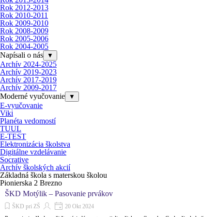
Rok 2012-2013
Rok 2010-2011
Rok 2009-2010
Rok 2008-2009
Rok 2005-2006
Rok 2004-2005
Napísali o nás
▼
Archív 2024-2025
Archív 2019-2023
Archív 2017-2019
Archív 2009-2017
Moderné vyučovanie
▼
E-vyučovanie
Viki
Planéta vedomostí
TUUL
E-TEST
Elektronizácia školstva
Digitálne vzdelávanie
Socrative
Archív školských akcií
Základná škola s materskou školou
Pionierska 2 Brezno
ŠKD Motýlik – Pasovanie prvákov
ŠKD pri ZŠ
20 Okt 2024