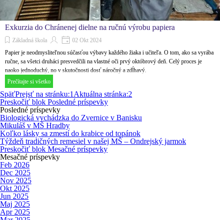
Exkurzia do Chránenej dielne na ručnú výrobu papiera
Základná škola
02 Okt 2024
Papier je neodmysliteľnou súčasťou výbavy každého žiaka i učiteľa. O tom, ako sa vyrába
ručne, sa všetci druháci presvedčili na vlastné oči prvý októbrový deň. Celý proces je
naoko jednoduchý, no v skutočnosti dosť náročný a zdĺhavý.
Prečítajte si všetko
Späť
Prejsť na stránku:
1
Aktuálna stránka:
2
Preskočiť blok Posledné príspevky
Posledné príspevky
Biologická vychádzka do Zvernice v Banisku
Mikuláš v MŠ Hradby
Koľko lásky sa zmestí do krabice od topánok
Týždeň tradičných remesiel v našej MŠ – Ondrejský jarmok
Preskočiť blok Mesačné príspevky
Mesačné príspevky
Feb 2026
Dec 2025
Nov 2025
Okt 2025
Jun 2025
Maj 2025
Apr 2025
Mar 2025