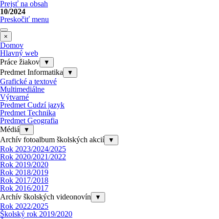
Prejsť na obsah
10/2024
Preskočiť menu
×
Domov
Hlavný web
Práce žiakov
▼
Predmet Informatika
▼
Grafické a textové
Multimediálne
Výtvarné
Predmet Cudzí jazyk
Predmet Technika
Predmet Geografia
Médiá
▼
Archív fotoalbum školských akcií
▼
Rok 2023/2024/2025
Rok 2020/2021/2022
Rok 2019/2020
Rok 2018/2019
Rok 2017/2018
Rok 2016/2017
Archív školských videonovín
▼
Rok 2022/2025
Školský rok 2019/2020