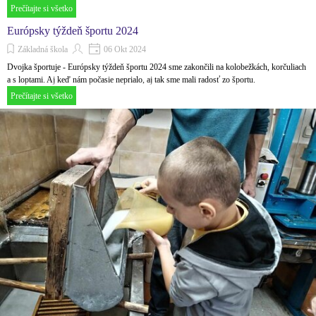
Prečítajte si všetko
Európsky týždeň športu 2024
Základná škola
06 Okt 2024
Dvojka športuje - Európsky týždeň športu 2024 sme zakončili na kolobežkách, korčuliach
a s loptami. Aj keď nám počasie neprialo, aj tak sme mali radosť zo športu.
Prečítajte si všetko