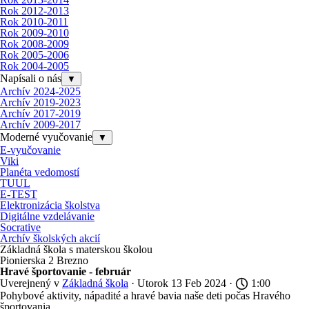
Rok 2012-2013
Rok 2010-2011
Rok 2009-2010
Rok 2008-2009
Rok 2005-2006
Rok 2004-2005
Napísali o nás
▼
Archív 2024-2025
Archív 2019-2023
Archív 2017-2019
Archív 2009-2017
Moderné vyučovanie
▼
E-vyučovanie
Viki
Planéta vedomostí
TUUL
E-TEST
Elektronizácia školstva
Digitálne vzdelávanie
Socrative
Archív školských akcií
Základná škola s materskou školou
Pionierska 2 Brezno
Hravé športovanie - február
Uverejnený v
Základná škola
· Utorok 13 Feb 2024 ·
1:00
Pohybové aktivity, nápadité a hravé bavia naše deti počas Hravého
športovania.