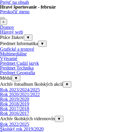
Prejsť na obsah
Hravé športovanie - február
Preskočiť menu
×
Domov
Hlavný web
Práce žiakov
▼
Predmet Informatika
▼
Grafické a textové
Multimediálne
Výtvarné
Predmet Cudzí jazyk
Predmet Technika
Predmet Geografia
Médiá
▼
Archív fotoalbum školských akcií
▼
Rok 2023/2024/2025
Rok 2020/2021/2022
Rok 2019/2020
Rok 2018/2019
Rok 2017/2018
Rok 2016/2017
Archív školských videonovín
▼
Rok 2022/2025
Školský rok 2019/2020