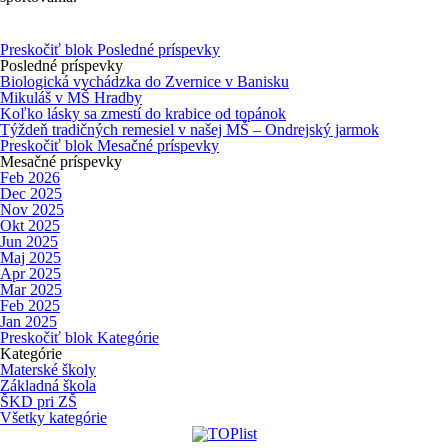
Preskočiť blok Posledné príspevky
Posledné príspevky
Biologická vychádzka do Zvernice v Banisku
Mikuláš v MŠ Hradby
Koľko lásky sa zmestí do krabice od topánok
Týždeň tradičných remesiel v našej MŠ – Ondrejský jarmok
Preskočiť blok Mesačné príspevky
Mesačné príspevky
Feb 2026
Dec 2025
Nov 2025
Okt 2025
Jun 2025
Maj 2025
Apr 2025
Mar 2025
Feb 2025
Jan 2025
Preskočiť blok Kategórie
Kategórie
Materské školy
Základná škola
ŠKD pri ZŠ
Všetky kategórie