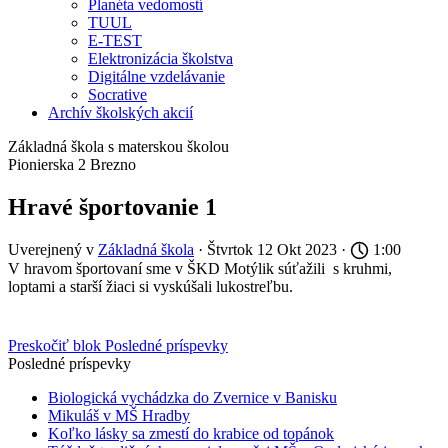
Planéta vedomostí
TUUL
E-TEST
Elektronizácia školstva
Digitálne vzdelávanie
Socrative
Archív školských akcií
Základná škola s materskou školou
Pionierska 2 Brezno
Hravé športovanie 1
Uverejnený v
Základná škola
· Štvrtok 12 Okt 2023 ·
1:00
V hravom športovaní sme v ŠKD Motýlik súťažili s kruhmi,
loptami a starší žiaci si vyskúšali lukostreľbu.
Preskočiť blok Posledné príspevky
Posledné príspevky
Biologická vychádzka do Zvernice v Banisku
Mikuláš v MŠ Hradby
Koľko lásky sa zmestí do krabice od topánok