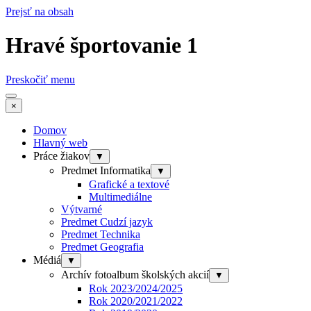
Prejsť na obsah
Hravé športovanie 1
Preskočiť menu
×
Domov
Hlavný web
Práce žiakov
▼
Predmet Informatika
▼
Grafické a textové
Multimediálne
Výtvarné
Predmet Cudzí jazyk
Predmet Technika
Predmet Geografia
Médiá
▼
Archív fotoalbum školských akcií
▼
Rok 2023/2024/2025
Rok 2020/2021/2022