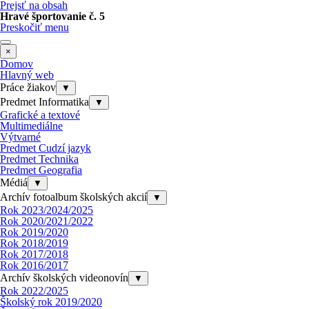
Prejsť na obsah
Hravé športovanie č. 5
Preskočiť menu
×
Domov
Hlavný web
Práce žiakov
▼
Predmet Informatika
▼
Grafické a textové
Multimediálne
Výtvarné
Predmet Cudzí jazyk
Predmet Technika
Predmet Geografia
Médiá
▼
Archív fotoalbum školských akcií
▼
Rok 2023/2024/2025
Rok 2020/2021/2022
Rok 2019/2020
Rok 2018/2019
Rok 2017/2018
Rok 2016/2017
Archív školských videonovín
▼
Rok 2022/2025
Školský rok 2019/2020