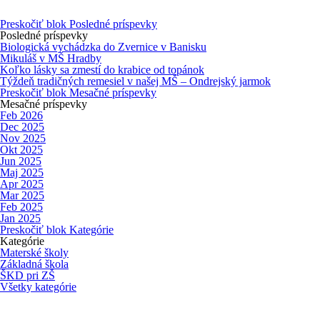
Preskočiť blok Posledné príspevky
Posledné príspevky
Biologická vychádzka do Zvernice v Banisku
Mikuláš v MŠ Hradby
Koľko lásky sa zmestí do krabice od topánok
Týždeň tradičných remesiel v našej MŠ – Ondrejský jarmok
Preskočiť blok Mesačné príspevky
Mesačné príspevky
Feb 2026
Dec 2025
Nov 2025
Okt 2025
Jun 2025
Maj 2025
Apr 2025
Mar 2025
Feb 2025
Jan 2025
Preskočiť blok Kategórie
Kategórie
Materské školy
Základná škola
ŠKD pri ZŠ
Všetky kategórie