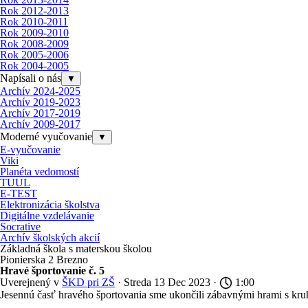
Rok 2012-2013
Rok 2010-2011
Rok 2009-2010
Rok 2008-2009
Rok 2005-2006
Rok 2004-2005
Napísali o nás
▼
Archív 2024-2025
Archív 2019-2023
Archív 2017-2019
Archív 2009-2017
Moderné vyučovanie
▼
E-vyučovanie
Viki
Planéta vedomostí
TUUL
E-TEST
Elektronizácia školstva
Digitálne vzdelávanie
Socrative
Archív školských akcií
Základná škola s materskou školou
Pionierska 2 Brezno
Hravé športovanie č. 5
Uverejnený v
ŠKD pri ZŠ
· Streda 13 Dec 2023 ·
1:00
Jesennú časť hravého športovania sme ukončili zábavnými hrami s kru