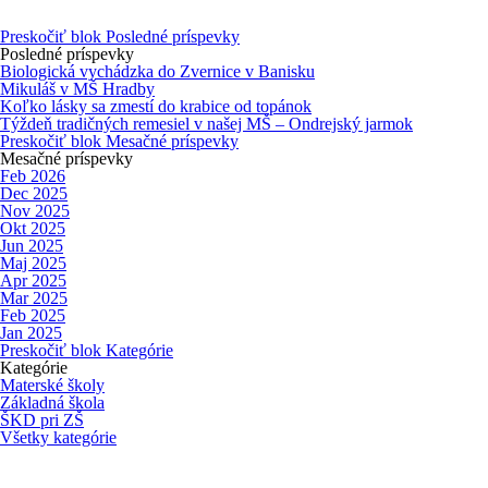
Preskočiť blok Posledné príspevky
Posledné príspevky
Biologická vychádzka do Zvernice v Banisku
Mikuláš v MŠ Hradby
Koľko lásky sa zmestí do krabice od topánok
Týždeň tradičných remesiel v našej MŠ – Ondrejský jarmok
Preskočiť blok Mesačné príspevky
Mesačné príspevky
Feb 2026
Dec 2025
Nov 2025
Okt 2025
Jun 2025
Maj 2025
Apr 2025
Mar 2025
Feb 2025
Jan 2025
Preskočiť blok Kategórie
Kategórie
Materské školy
Základná škola
ŠKD pri ZŠ
Všetky kategórie