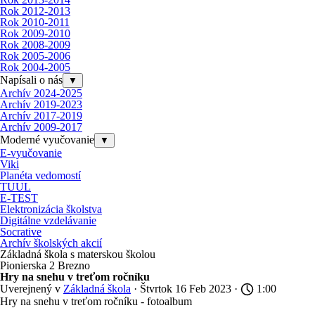
Rok 2012-2013
Rok 2010-2011
Rok 2009-2010
Rok 2008-2009
Rok 2005-2006
Rok 2004-2005
Napísali o nás
▼
Archív 2024-2025
Archív 2019-2023
Archív 2017-2019
Archív 2009-2017
Moderné vyučovanie
▼
E-vyučovanie
Viki
Planéta vedomostí
TUUL
E-TEST
Elektronizácia školstva
Digitálne vzdelávanie
Socrative
Archív školských akcií
Základná škola s materskou školou
Pionierska 2 Brezno
Hry na snehu v treťom ročníku
Uverejnený v
Základná škola
· Štvrtok 16 Feb 2023 ·
1:00
Hry na snehu v treťom ročníku - fotoalbum