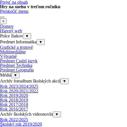
Prejsť na obsah
Hry na snehu v treťom ročníku
Preskočiť menu
×
Domov
Hlavný web
Práce žiakov
▼
Predmet Informatika
▼
Grafické a textové
Multimediálne
Výtvarné
Predmet Cudzí jazyk
Predmet Technika
Predmet Geografia
Médiá
▼
Archív fotoalbum školských akcií
▼
Rok 2023/2024/2025
Rok 2020/2021/2022
Rok 2019/2020
Rok 2018/2019
Rok 2017/2018
Rok 2016/2017
Archív školských videonovín
▼
Rok 2022/2025
Školský rok 2019/2020