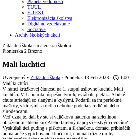
Planéta vedomostí
TUUL
E-TEST
Elektronizácia školstva
Digitálne vzdelávanie
Socrative
Archív školských akcií
Základná škola s materskou školou
Pionierska 2 Brezno
Malí kuchtíci
Uverejnený v
Základná škola
· Pondelok 13 Feb 2023 ·
1:00
Malí kuchtíci
V rámci krúžkovej činnosti na 1. stupni usilovne kuchtia Malí
kuchtíci. V 1. polroku úspešne tvorili, vyrábali, piekli... Sladké
chute striedajú so slanými a kyslými. Podarili sa im perfektné
maškrty, s ktorými sa radi a ochotne podelia s rodičmi alebo
súrodencami.
Veď uznajte, dali by ste si vajíčkovú nátierku na zeleninou
obloženom chlebíčku? Alebo farebný nápoj s čerstvým ovocím?
Vyskúšali tiež puding s piškótami a šľahačkou, domáci pribináčik,
pomaranče vypichované klinčekmi, chutnali rôzne druhy