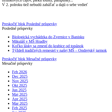
bylinkových čajov, piekli tousty, pampúšky...
V 2. polroku tiež nebudú zaháľať a dajú o sebe vedieť
Preskočiť blok Posledné príspevky
Posledné príspevky
Biologická vychádzka do Zvernice v Banisku
Mikuláš v MŠ Hradby
Koľko lásky sa zmestí do krabice od topánok
Týždeň tradičných remesiel v našej MŠ – Ondrejský jarmok
Preskočiť blok Mesačné príspevky
Mesačné príspevky
Feb 2026
Dec 2025
Nov 2025
Okt 2025
Jun 2025
Maj 2025
Apr 2025
Mar 2025
Feb 2025