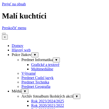
Prejsť na obsah
Malí kuchtíci
Preskočiť menu
×
Domov
Hlavný web
Práce žiakov
▼
Predmet Informatika
▼
Grafické a textové
Multimediálne
Výtvarné
Predmet Cudzí jazyk
Predmet Technika
Predmet Geografia
Médiá
▼
Archív fotoalbum školských akcií
▼
Rok 2023/2024/2025
Rok 2020/2021/2022