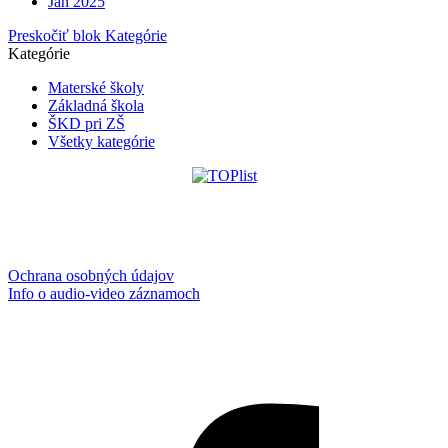
Jan 2025
Preskočiť blok Kategórie
Kategórie
Materské školy
Základná škola
ŠKD pri ZŠ
Všetky kategórie
Ochrana osobných údajov
Info o audio-video záznamoch
Aktualizované:
8.8.2026