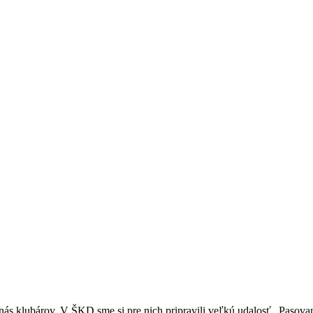
 nás klubárov. V ŠKD sme si pre nich pripravili veľkú udalosť „Pasovan