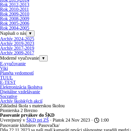
Rok 2012-2013
Rok 2010-2011
Rok 2009-2010
Rok 2008-2009
Rok 2005-2006
Rok 2004-2005
Napísali o nás
▼
Archív 2024-2025
Archív 2019-2023
Archív 2017-2019
Archív 2009-2017
Moderné vyučovanie
▼
E-vyučovanie
Viki
Planéta vedomostí
TUUL
E-TEST
Elektronizácia školstva
Digitálne vzdelávanie
Socrative
Archív školských akcií
Základná škola s materskou školou
Pionierska 2 Brezno
Pasovanie prvákov do ŠKD
Uverejnený v
ŠKD pri ZŠ
· Piatok 24 Nov 2023 ·
1:00
Pasovanie klubárov /Pasovačka/
Dňa 22.11.2023 sa naši malí kamaráti prváci slávnostne zaradili medzi