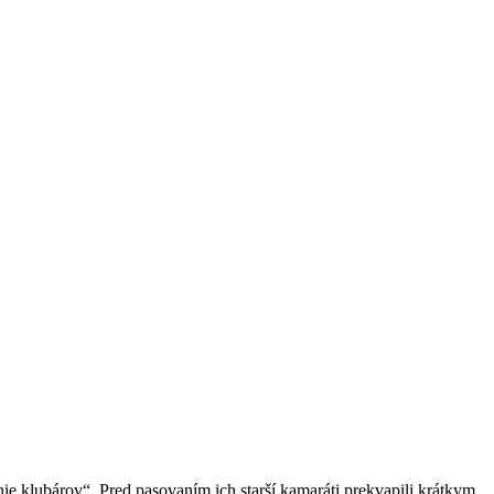
ie klubárov“. Pred pasovaním ich starší kamaráti prekvapili krátkym