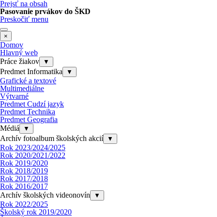
Prejsť na obsah
Pasovanie prvákov do ŠKD
Preskočiť menu
×
Domov
Hlavný web
Práce žiakov
▼
Predmet Informatika
▼
Grafické a textové
Multimediálne
Výtvarné
Predmet Cudzí jazyk
Predmet Technika
Predmet Geografia
Médiá
▼
Archív fotoalbum školských akcií
▼
Rok 2023/2024/2025
Rok 2020/2021/2022
Rok 2019/2020
Rok 2018/2019
Rok 2017/2018
Rok 2016/2017
Archív školských videonovín
▼
Rok 2022/2025
Školský rok 2019/2020