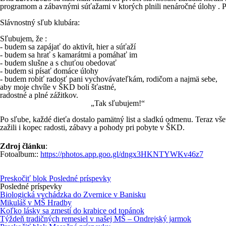
programom a zábavnými súťažami v ktorých plnili nenáročné úlohy . Pot
Slávnostný sľub klubára:
Sľubujem, že :
- budem sa zapájať do aktivít, hier
a súťaží
- budem sa hrať s kamarátmi a pomáhať im
- budem slušne a s chuťou obedovať
- budem si písať domáce úlohy
- budem robiť radosť pani
vychovávateľkám, rodičom a najmä sebe,
aby moje chvíle v ŠKD boli šťastné,
radostné a plné zážitkov.
„Tak sľubujem!“
Po sľube, každé dieťa dostalo pamätný list a sladkú odmenu. Teraz vše
zažili i kopec radosti, zábavy a pohody pri pobyte v ŠKD.
Zdroj článku
:
Fotoalbum::
https://photos.app.goo.gl/dngx3HKNTYWKv46z7
Preskočiť blok Posledné príspevky
Posledné príspevky
Biologická vychádzka do Zvernice v Banisku
Mikuláš v MŠ Hradby
Koľko lásky sa zmestí do krabice od topánok
Týždeň tradičných remesiel v našej MŠ – Ondrejský jarmok