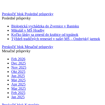
Preskočiť blok Posledné príspevky
Posledné príspevky
Biologická vychádzka do Zvernice v Banisku
Mikuláš v MŠ Hradby
Koľko lásky sa zmestí do krabice od topánok
Týždeň tradičných remesiel v našej MŠ – Ondrejský jarmok
Preskočiť blok Mesačné príspevky
Mesačné príspevky
Feb 2026
Dec 2025
Nov 2025
Okt 2025
Jun 2025
Maj 2025
Apr 2025
Mar 2025
Feb 2025
Jan 2025
Preskočiť blok Kategórie