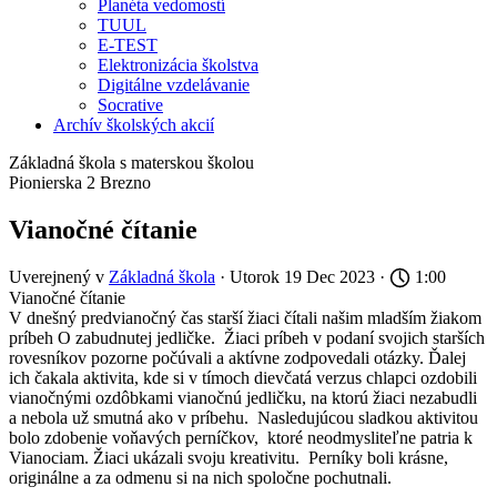
Planéta vedomostí
TUUL
E-TEST
Elektronizácia školstva
Digitálne vzdelávanie
Socrative
Archív školských akcií
Základná škola s materskou školou
Pionierska 2 Brezno
Vianočné čítanie
Uverejnený v
Základná škola
· Utorok 19 Dec 2023 ·
1:00
Vianočné čítanie
V dnešný predvianočný čas starší žiaci čítali našim mladším žiakom
príbeh O zabudnutej jedličke. Žiaci príbeh v podaní svojich starších
rovesníkov pozorne počúvali a aktívne zodpovedali otázky. Ďalej
ich čakala aktivita, kde si v tímoch dievčatá verzus chlapci ozdobili
vianočnými ozdôbkami vianočnú jedličku, na ktorú žiaci nezabudli
a nebola už smutná ako v príbehu. Nasledujúcou sladkou aktivitou
bolo zdobenie voňavých perníčkov, ktoré neodmysliteľne patria k
Vianociam. Žiaci ukázali svoju kreativitu. Perníky boli krásne,
originálne a za odmenu si na nich spoločne pochutnali.