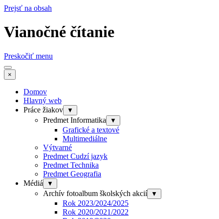
Prejsť na obsah
Vianočné čítanie
Preskočiť menu
×
Domov
Hlavný web
Práce žiakov
▼
Predmet Informatika
▼
Grafické a textové
Multimediálne
Výtvarné
Predmet Cudzí jazyk
Predmet Technika
Predmet Geografia
Médiá
▼
Archív fotoalbum školských akcií
▼
Rok 2023/2024/2025
Rok 2020/2021/2022