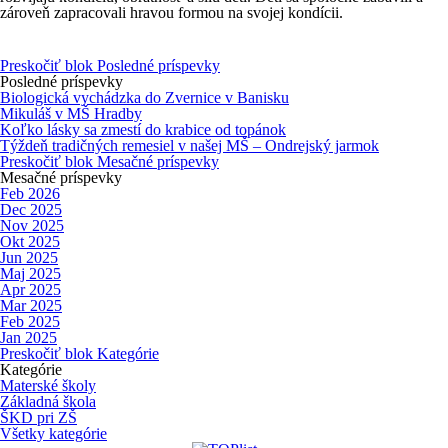
zároveň zapracovali hravou formou na svojej kondícii.
Preskočiť blok Posledné príspevky
Posledné príspevky
Biologická vychádzka do Zvernice v Banisku
Mikuláš v MŠ Hradby
Koľko lásky sa zmestí do krabice od topánok
Týždeň tradičných remesiel v našej MŠ – Ondrejský jarmok
Preskočiť blok Mesačné príspevky
Mesačné príspevky
Feb 2026
Dec 2025
Nov 2025
Okt 2025
Jun 2025
Maj 2025
Apr 2025
Mar 2025
Feb 2025
Jan 2025
Preskočiť blok Kategórie
Kategórie
Materské školy
Základná škola
ŠKD pri ZŠ
Všetky kategórie