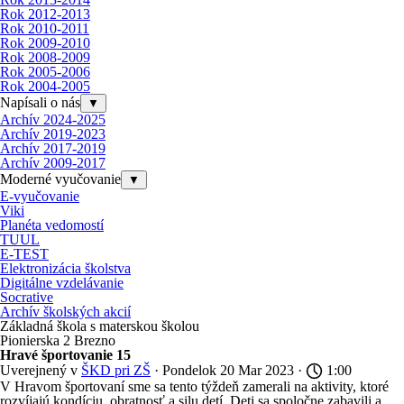
Rok 2012-2013
Rok 2010-2011
Rok 2009-2010
Rok 2008-2009
Rok 2005-2006
Rok 2004-2005
Napísali o nás
▼
Archív 2024-2025
Archív 2019-2023
Archív 2017-2019
Archív 2009-2017
Moderné vyučovanie
▼
E-vyučovanie
Viki
Planéta vedomostí
TUUL
E-TEST
Elektronizácia školstva
Digitálne vzdelávanie
Socrative
Archív školských akcií
Základná škola s materskou školou
Pionierska 2 Brezno
Hravé športovanie 15
Uverejnený v
ŠKD pri ZŠ
· Pondelok 20 Mar 2023 ·
1:00
V Hravom športovaní sme sa tento týždeň zamerali na aktivity, ktoré
rozvíjajú kondíciu, obratnosť a silu detí. Deti sa spoločne zabavili a