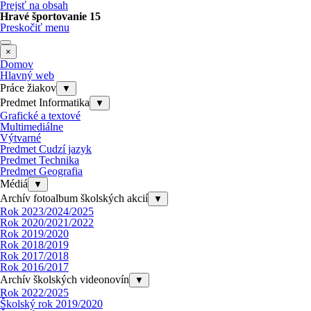
Prejsť na obsah
Hravé športovanie 15
Preskočiť menu
×
Domov
Hlavný web
Práce žiakov
▼
Predmet Informatika
▼
Grafické a textové
Multimediálne
Výtvarné
Predmet Cudzí jazyk
Predmet Technika
Predmet Geografia
Médiá
▼
Archív fotoalbum školských akcií
▼
Rok 2023/2024/2025
Rok 2020/2021/2022
Rok 2019/2020
Rok 2018/2019
Rok 2017/2018
Rok 2016/2017
Archív školských videonovín
▼
Rok 2022/2025
Školský rok 2019/2020