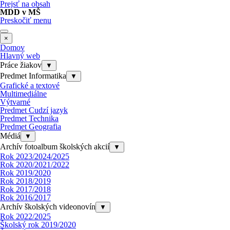
Prejsť na obsah
MDD v MŠ
Preskočiť menu
×
Domov
Hlavný web
Práce žiakov
▼
Predmet Informatika
▼
Grafické a textové
Multimediálne
Výtvarné
Predmet Cudzí jazyk
Predmet Technika
Predmet Geografia
Médiá
▼
Archív fotoalbum školských akcií
▼
Rok 2023/2024/2025
Rok 2020/2021/2022
Rok 2019/2020
Rok 2018/2019
Rok 2017/2018
Rok 2016/2017
Archív školských videonovín
▼
Rok 2022/2025
Školský rok 2019/2020