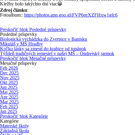
Kiežby bolo takýchto dní viac😀
Zdroj článku
:
Fotoalbum::
https://photos.app.goo.gl/FVP6eeXZFHxw1gfc6
Preskočiť blok Posledné príspevky
Posledné príspevky
Biologická vychádzka do Zvernice v Banisku
Mikuláš v MŠ Hradby
Koľko lásky sa zmestí do krabice od topánok
Týždeň tradičných remesiel v našej MŠ – Ondrejský jarmok
Preskočiť blok Mesačné príspevky
Mesačné príspevky
Feb 2026
Dec 2025
Nov 2025
Okt 2025
Jun 2025
Maj 2025
Apr 2025
Mar 2025
Feb 2025
Jan 2025
Preskočiť blok Kategórie
Kategórie
Materské školy
Základná škola