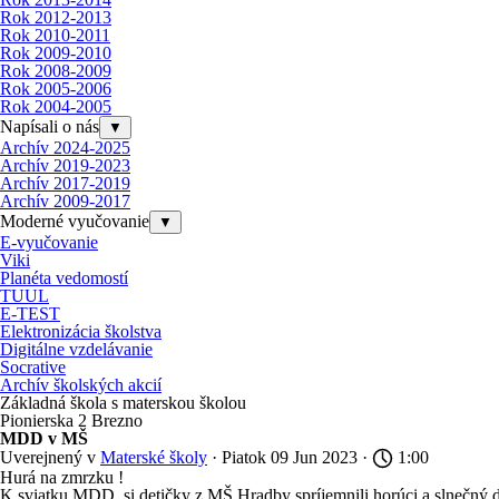
Rok 2012-2013
Rok 2010-2011
Rok 2009-2010
Rok 2008-2009
Rok 2005-2006
Rok 2004-2005
Napísali o nás
▼
Archív 2024-2025
Archív 2019-2023
Archív 2017-2019
Archív 2009-2017
Moderné vyučovanie
▼
E-vyučovanie
Viki
Planéta vedomostí
TUUL
E-TEST
Elektronizácia školstva
Digitálne vzdelávanie
Socrative
Archív školských akcií
Základná škola s materskou školou
Pionierska 2 Brezno
MDD v MŠ
Uverejnený v
Materské školy
· Piatok 09 Jun 2023 ·
1:00
Hurá na zmrzku !
K sviatku MDD, si detičky z MŠ Hradby spríjemnili horúci a slnečný 